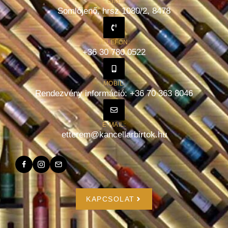
CÍM:
Somlójenő, hrsz 1080/2, 8478
TELEFON:
+36 30 780 0522
MOBIL:
Rendezvény információ: +36 70 363 8046
E-MAIL:
etterem@kancellarbirtok.hu
KAPCSOLAT