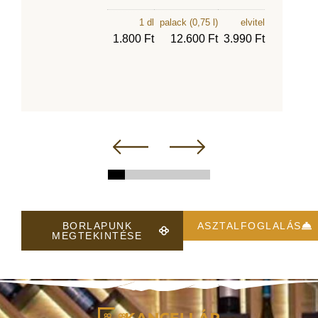
1 dl
palack (0,75 l)
elvitel
1.800 Ft
12.600 Ft
3.990 Ft
BORLAPUNK
ASZTALFOGLALÁS
MEGTEKINTÉSE