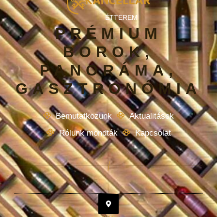
ÉTTEREM
PRÉMIUM
BOROK,
PANORÁMA,
GASZTRONÓMIA
Bemutatkozunk
Aktualitások
Rólunk mondták
Kapcsolat