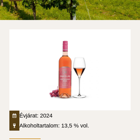
Évjárat:
2024
Alkoholtartalom:
13,5
% vol.