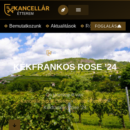
ÉTTEREM
Bemutatkozunk
Aktualitások
Rólunk mondták
FOGLALÁS
BORLAPUNK
KÉKFRANKOS ROSE ’24
Ön jelenleg itt van:
Kancellár Birtok Étterem
>
Borlap
>
Rozébor
>
Kékfrankos Rose ’24