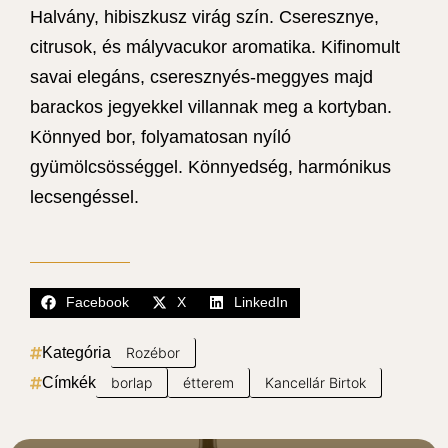
Halvány, hibiszkusz virág szín. Cseresznye,
citrusok, és mályvacukor aromatika. Kifinomult
savai elegáns, cseresznyés-meggyes majd
barackos jegyekkel villannak meg a kortyban.
Könnyed bor, folyamatosan nyíló
gyümölcsösséggel. Könnyedség, harmónikus
lecsengéssel.
Facebook
X
LinkedIn
Kategória
Rozébor
Címkék
borlap
étterem
Kancellár Birtok