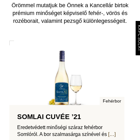
Örömmel mutatjuk be Önnek a Kancellár birtok
prémium minőséget képviselő fehér-, vörös és
rozéborait, valamint pezsgő különlegességeit.
KAPCS
Fehérbor
SOMLAI CUVÉE ’21
Eredetvédett minőségi száraz fehérbor
Somlóról. A bor szalmasárga színével és
[…]