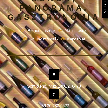
KAPCSOLAT
PANORÁMA,
GASZTRONÓMIA
Bemutatkozunk
Aktualitások
Rólunk mondták
Kapcsolat
CÍM:
Somlójenő, hrsz 1080/2, 8478
TELEFON:
+36 30 780 0522