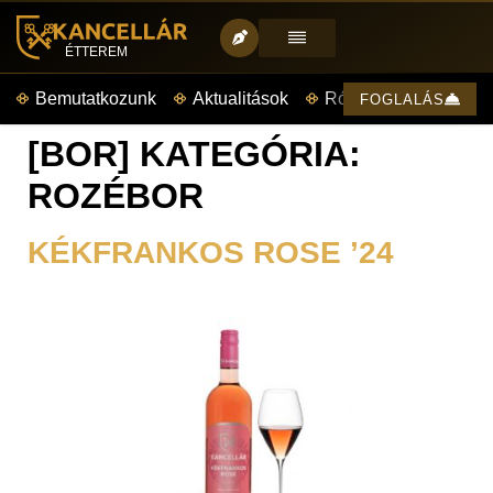
ÉTTEREM
Bemutatkozunk
Aktualitások
Rólunk mondták
FOGLALÁS
[BOR] KATEGÓRIA:
ROZÉBOR
KÉKFRANKOS ROSE ’24