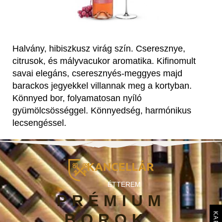
Halvány, hibiszkusz virág szín. Cseresznye,
citrusok, és mályvacukor aromatika. Kifinomult
savai elegáns, cseresznyés-meggyes majd
barackos jegyekkel villannak meg a kortyban.
Könnyed bor, folyamatosan nyíló
gyümölcsösséggel. Könnyedség, harmónikus
lecsengéssel.
ÉTTEREM
PRÉMIUM
BOROK,