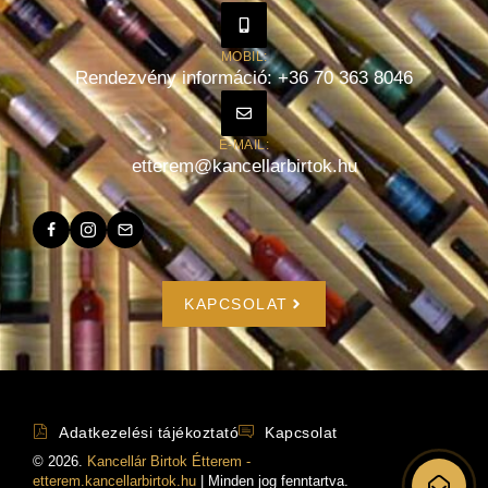
MOBIL:
Rendezvény információ: +36 70 363 8046
E-MAIL:
etterem@kancellarbirtok.hu
KAPCSOLAT
Adatkezelési tájékoztató
Kapcsolat
©
2026
.
Kancellár Birtok Étterem -
etterem.kancellarbirtok.hu
| Minden jog fenntartva.