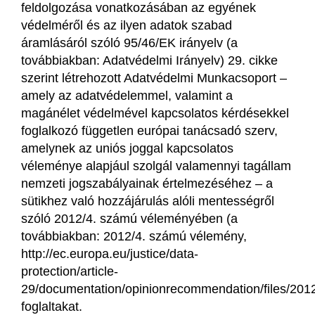
feldolgozása vonatkozásában az egyének
védelméről és az ilyen adatok szabad
áramlásáról szóló 95/46/EK irányelv (a
továbbiakban: Adatvédelmi Irányelv) 29. cikke
szerint létrehozott Adatvédelmi Munkacsoport –
amely az adatvédelemmel, valamint a
magánélet védelmével kapcsolatos kérdésekkel
foglalkozó független európai tanácsadó szerv,
amelynek az uniós joggal kapcsolatos
véleménye alapjául szolgál valamennyi tagállam
nemzeti jogszabályainak értelmezéséhez – a
sütikhez való hozzájárulás alóli mentességről
szóló 2012/4. számú véleményében (a
továbbiakban: 2012/4. számú vélemény,
http://ec.europa.eu/justice/data-
protection/article-
29/documentation/opinionrecommendation/files/201
foglaltakat.