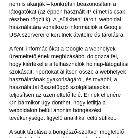
nem is akarják – konkrétan beazonosítani a
látogatókat (az éppen használt IP címet is csak
részben rögzítik). A „sütikben” tárolt, weboldal
használatára vonatkozó információk a Google
USA szervereire kerülnek átvitelre és tárolásra.
A fenti információkat a Google a webhelyek
üzemeltetőjének megbízásából dolgozza fel,
hogy kiértékelje a felhasználók holnap-látogatási
szokásait, riportokat állítson össze a webhelyek
használatának gyakoriságáról, és további, a
használattal összefüggő szolgáltatásokat
teljesítsen az üzemeltető felé. Ennek ellenére
Ön bármikor úgy dönthet, hogy letiltja a
weboldalon belüli anonim böngészési
tevékenységet figyelő analitikai célú sütiket.
A sütik tárolása a böngésző-szoftver megfelelő