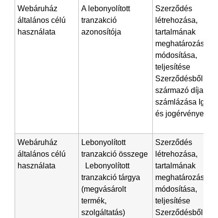
Webáruház
A lebonyolított
Szerződés
általános célú
tranzakció
létrehozása,
használata
azonosítója
tartalmának
meghatározása,
módosítása,
teljesítése
Szerződésből
származó díjak
számlázása Igény
és jogérvényesíté
Webáruház
Lebonyolított
Szerződés
általános célú
tranzakció összege
létrehozása,
használata
Lebonyolított
tartalmának
tranzakció tárgya
meghatározása,
(megvásárolt
módosítása,
termék,
teljesítése
szolgáltatás)
Szerződésből