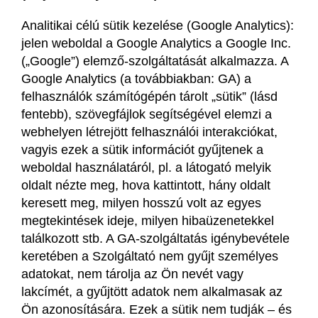
Analitikai célú sütik kezelése (Google Analytics):
jelen weboldal a Google Analytics a Google Inc.
(„Google”) elemző-szolgáltatását alkalmazza. A
Google Analytics (a továbbiakban: GA) a
felhasználók számítógépén tárolt „sütik” (lásd
fentebb), szövegfájlok segítségével elemzi a
webhelyen létrejött felhasználói interakciókat,
vagyis ezek a sütik információt gyűjtenek a
weboldal használatáról, pl. a látogató melyik
oldalt nézte meg, hova kattintott, hány oldalt
keresett meg, milyen hosszú volt az egyes
megtekintések ideje, milyen hibaüzenetekkel
találkozott stb. A GA-szolgáltatás igénybevétele
keretében a Szolgáltató nem gyűjt személyes
adatokat, nem tárolja az Ön nevét vagy
lakcímét, a gyűjtött adatok nem alkalmasak az
Ön azonosítására. Ezek a sütik nem tudják – és