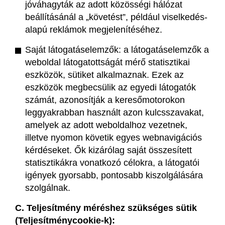
jóváhagyták az adott közösségi hálózat
beállításánál a „követést”, például viselkedés-
alapú reklámok megjelenítéséhez.
Saját látogatáselemzők: a látogatáselemzők a
weboldal látogatottságát mérő statisztikai
eszközök, sütiket alkalmaznak. Ezek az
eszközök megbecsülik az egyedi látogatók
számát, azonosítják a keresőmotorokon
leggyakrabban használt azon kulcsszavakat,
amelyek az adott weboldalhoz vezetnek,
illetve nyomon követik egyes webnavigációs
kérdéseket. Ők kizárólag saját összesített
statisztikákra vonatkozó célokra, a látogatói
igények gyorsabb, pontosabb kiszolgálására
szolgálnak.
C. Teljesítmény méréshez szükséges sütik
(Teljesítménycookie-k):