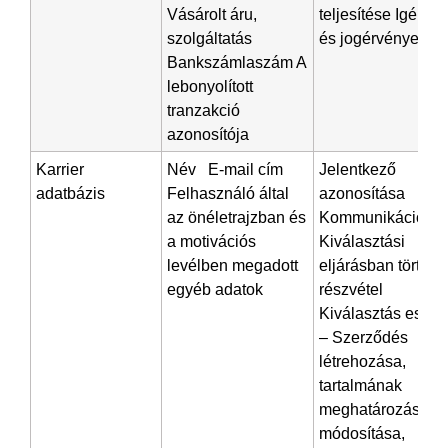
Vásárolt áru,
teljesítése Igény-
szolgáltatás
és jogérvényesíté
Bankszámlaszám A
lebonyolított
tranzakció
azonosítója
Karrier
Név E-mail cím
Jelentkező
adatbázis
Felhasználó által
azonosítása
az önéletrajzban és
Kommunikáció
a motivációs
Kiválasztási
levélben megadott
eljárásban történő
egyéb adatok
részvétel
Kiválasztás eseté
– Szerződés
létrehozása,
tartalmának
meghatározása,
módosítása,