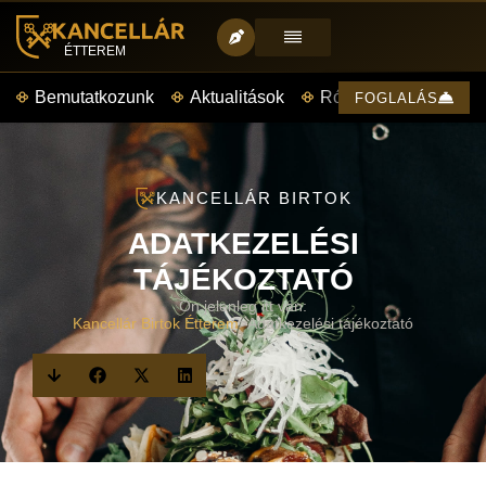
ÉTTEREM
Bemutatkozunk
Aktualitások
Rólunk mondták
FOGLALÁS
KANCELLÁR BIRTOK
ADATKEZELÉSI
TÁJÉKOZTATÓ
Ön jelenleg itt van:
Kancellár Birtok Étterem
>
Adatkezelési tájékoztató