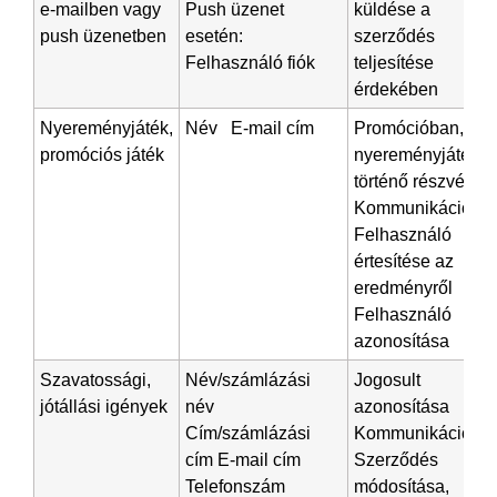
e-mailben vagy
Push üzenet
küldése a
push üzenetben
esetén:
szerződés
Felhasználó fiók
teljesítése
érdekében
Nyereményjáték,
Név E-mail cím
Promócióban,
promóciós játék
nyereményjátékb
történő részvétel
Kommunikáció,
Felhasználó
értesítése az
eredményről
Felhasználó
azonosítása
Szavatossági,
Név/számlázási
Jogosult
jótállási igények
név
azonosítása
Cím/számlázási
Kommunikáció
cím E-mail cím
Szerződés
Telefonszám
módosítása,