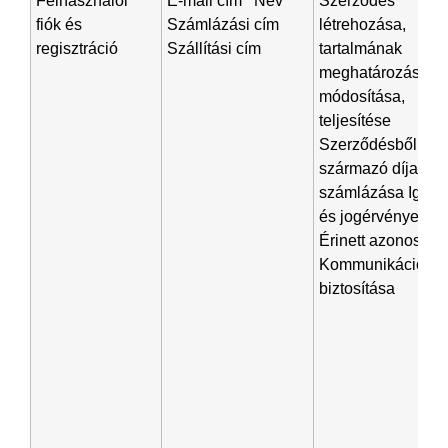
Felhasználói
E-mail cím Név
Szerződés
fiók és
Számlázási cím
létrehozása,
regisztráció
Szállítási cím
tartalmának
meghatározása,
módosítása,
teljesítése
Szerződésből
származó díjak
számlázása Igény
és jogérvényesíté
Érinett azonosítás
Kommunikáció
biztosítása