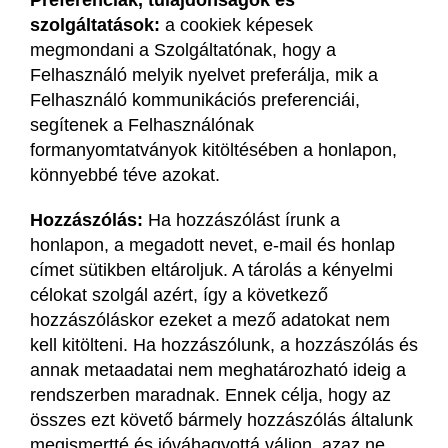
Preferenciák, tulajdonságok és
szolgáltatások:
a cookiek képesek
megmondani a Szolgáltatónak, hogy a
Felhasználó melyik nyelvet preferálja, mik a
Felhasználó kommunikációs preferenciái,
segítenek a Felhasználónak
formanyomtatványok kitöltésében a honlapon,
könnyebbé téve azokat.
Hozzászólás:
Ha hozzászólást írunk a
honlapon, a megadott nevet, e-mail és honlap
címet sütikben eltároljuk. A tárolás a kényelmi
célokat szolgál azért, így a következő
hozzászóláskor ezeket a mező adatokat nem
kell kitölteni. Ha hozzászólunk, a hozzászólás és
annak metaadatai nem meghatározható ideig a
rendszerben maradnak. Ennek célja, hogy az
összes ezt követő bármely hozzászólás általunk
megismertté és jóváhagyottá váljon, azaz ne