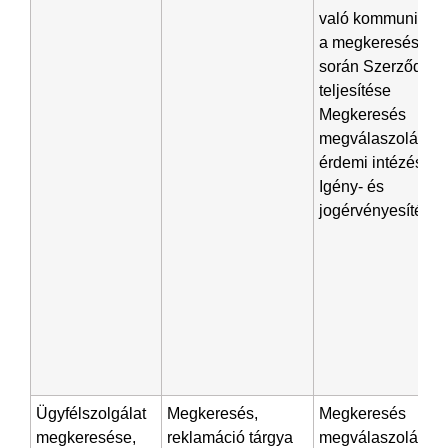
való kommunikáci
a megkeresés
során Szerződés
teljesítése
Megkeresés
megválaszolása,
érdemi intézése
Igény- és
jogérvényesítés
Ügyfélszolgálat
Megkeresés,
Megkeresés
megkeresése,
reklamáció tárgya
megválaszolása,