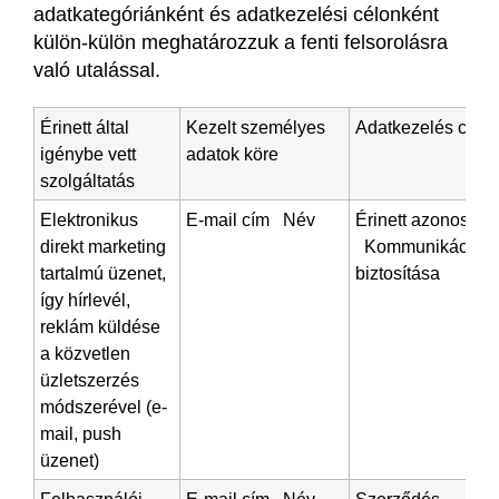
adatkategóriánként és adatkezelési célonként
külön-külön meghatározzuk a fenti felsorolásra
való utalással.
Érinett által
Kezelt személyes
Adatkezelés célja
igénybe vett
adatok köre
szolgáltatás
Elektronikus
E-mail cím Név
Érinett azonosítás
direkt marketing
Kommunikáció
tartalmú üzenet,
biztosítása
így hírlevél,
reklám küldése
a közvetlen
üzletszerzés
módszerével (e-
mail, push
üzenet)