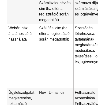
Számlázási név és
származó díjak
cím (ha eltér a
számlázása Igény
regisztráció során
és jogérvényesíté
megadottól)
Webáruház
Szállítási cím (ha
Szerződés
általános célú
eltér a regisztráció
létrehozása,
használata
során megadottól)
tartalmának
meghatározása,
módosítása,
teljesítése Igény-
és jogérvényesíté
Ügyfélszolgálat
Név E-mail cím
Felhasználó
megkeresése,
azonosítása
reklamáció
Felhasználóval