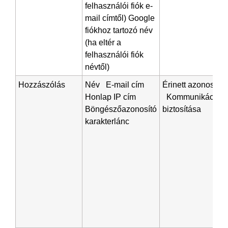
felhasználói fiók e-
mail címtől) Google
fiókhoz tartozó név
(ha eltér a
felhasználói fiók
névtől)
Hozzászólás
Név E-mail cím
Érinett azonosítás
Honlap IP cím
Kommunikáció
Böngészőazonosító
biztosítása
karakterlánc