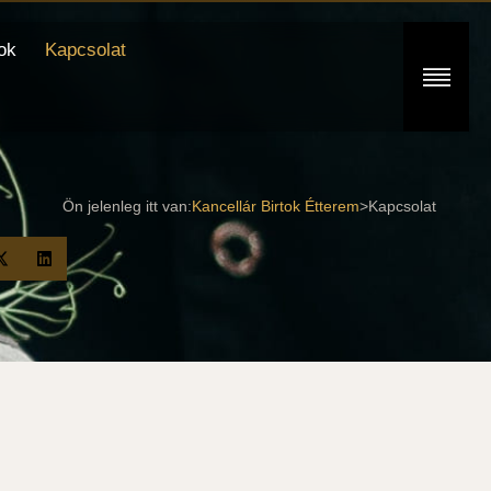
ok
Kapcsolat
Ön jelenleg itt van:
Kancellár Birtok Étterem
>
Kapcsolat