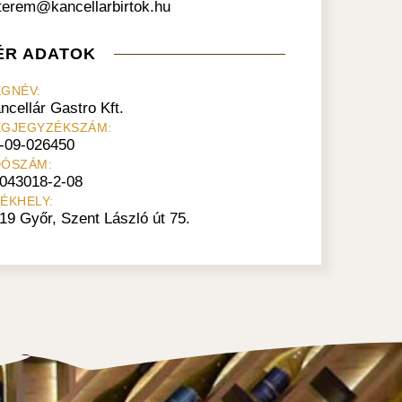
terem@kancellarbirtok.hu
ÉR
ADATOK
GNÉV:
ncellár Gastro Kft.
ÉGJEGYZÉKSZÁM:
-09-026450
DÓSZÁM:
043018-2-08
ÉKHELY:
19 Győr, Szent László út 75.