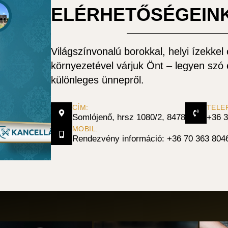
ELÉRHETŐSÉGEIN
Világszínvonalú borokkal, helyi ízekke
környezetével várjuk Önt – legyen szó
különleges ünnepről.
CÍM:
TELE
Somlójenő, hrsz 1080/2, 8478
+36 3
MOBIL:
Rendezvény információ: +36 70 363 804