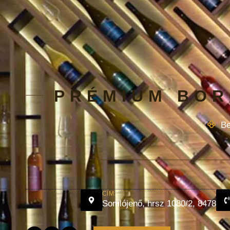
PRÉMIUM BOR
Be
CÍM:
Somlójenő, hrsz 1080/2, 8478