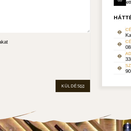
et
HÁTT
CÉ
Ka
akat
C
08
A
33
SZ
90
KÜLDÉS