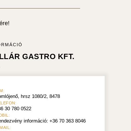
ére!
ORMÁCIÓ
LLÁR GASTRO KFT.
M:
mlójenő, hrsz 1080/2, 8478
ELEFON:
6 30 780 0522
OBIL:
ndezvény információ: +36 70 363 8046
MAIL: