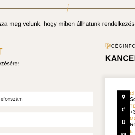
za meg velünk, hogy miben állhatunk rendelkezés
CÉGINF
T
KANCE
ezésére!
CÍ
So
T
+3
M
Re
E-