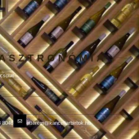
GASZTRONÓMIA
csolat
E-MAIL:
3 8046
etterem@kancellarbirtok.hu