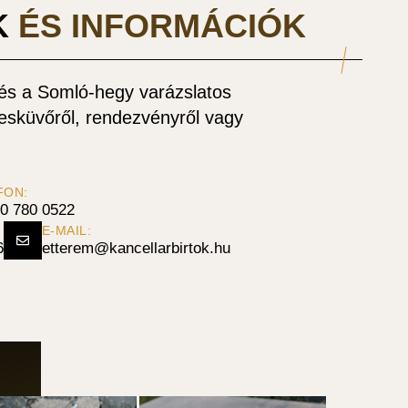
K
ÉS INFORMÁCIÓK
l és a Somló-hegy varázslatos
 esküvőről, rendezvényről vagy
FON:
0 780 0522
E-MAIL:
6
etterem@kancellarbirtok.hu