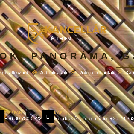
ÉTTEREM
OK, PANORÁMA, 
mutatkozunk
Aktualitások
Rólunk mondták
Kap
TELEFON:
MOBIL:
+36 30 780 0522
Rendezvény információ: +36 70 36