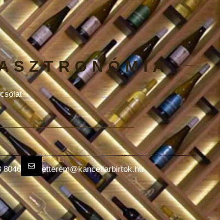
GASZTRONÓMIA
csolat
E-MAIL:
3 8046
etterem@kancellarbirtok.hu