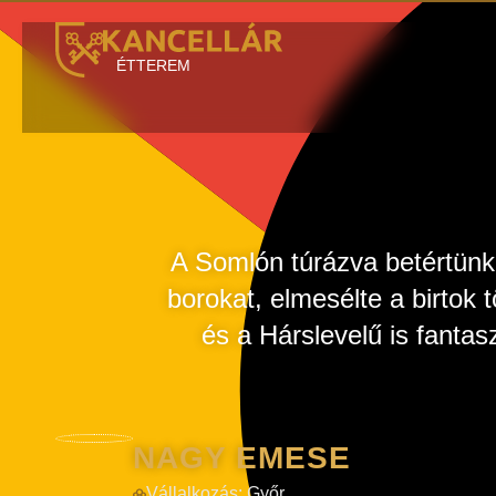
ÉTTEREM
A Somlón túrázva betértünk
borokat, elmesélte a birtok 
és a Hárslevelű is fantas
NAGY EMESE
Vállalkozás:
Győr