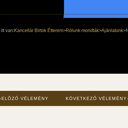
itt van:
Kancellár Birtok Étterem
>
Rólunk mondták
>
Ajánlatunk
>
ELŐZŐ VÉLEMÉNY
KÖVETKEZŐ VÉLEMÉNY