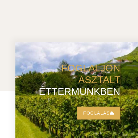
FOGLALJON
ASZTALT
ÉTTERMÜNKBEN
FOGLALÁS