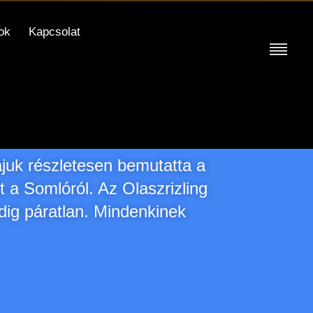
ok
Kapcsolat
juk részletesen bemutatta a
t a Somlóról. Az Olaszrizling
edig páratlan. Mindenkinek