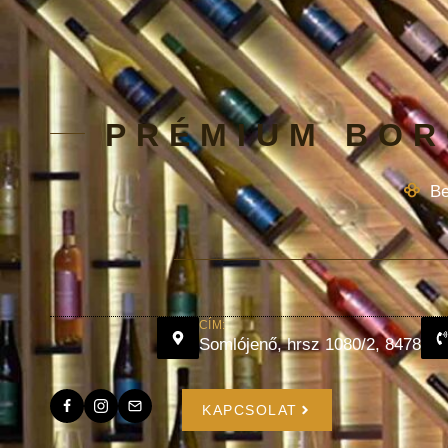
PRÉMIUM BOR
Be
CÍM:
Somlójenő, hrsz 1080/2, 8478
KAPCSOLAT