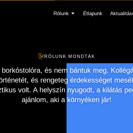
Rólunk
Étlapunk
Aktualitás
RÓLUNK MONDTÁK
 borkóstolóra, és nem bántuk meg. Kollégá
történetét, és rengeteg érdekességet mesél
ztikus volt. A helyszín nyugodt, a kilátás p
ajánlom, aki a környéken jár!