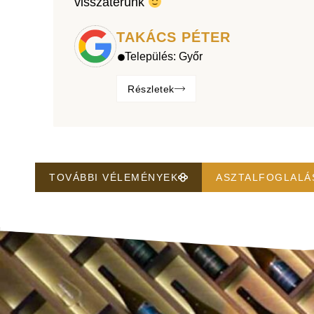
visszatérünk
TAKÁCS PÉTER
Település:
Győr
Részletek
TOVÁBBI VÉLEMÉNYEK
ASZTALFOGLALÁ