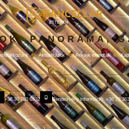
ÉTTEREM
OK, PANORÁMA, 
mutatkozunk
Aktualitások
Rólunk mondták
Kap
TELEFON:
MOBIL:
+36 30 780 0522
Rendezvény információ: +36 70 36