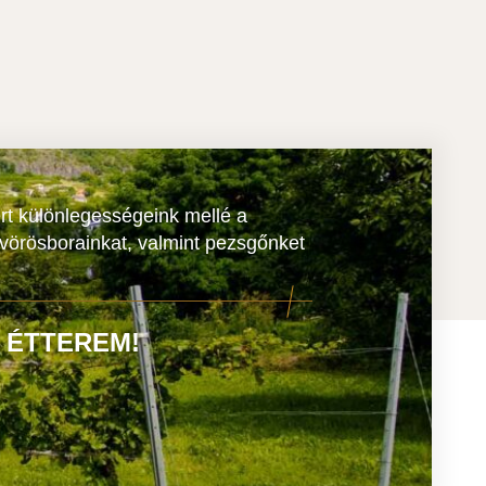
rt különlegességeink mellé a
 vörösborainkat, valmint pezsgőnket
 ÉTTEREM!