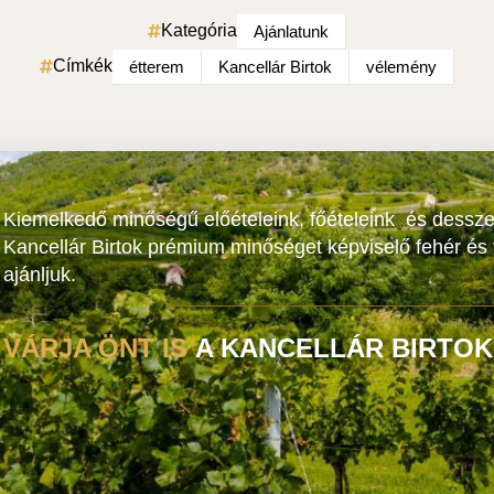
Kategória
Ajánlatunk
Címkék
étterem
Kancellár Birtok
vélemény
Kiemelkedő minőségű előételeink, főételeink és dessze
Kancellár Birtok prémium minőséget képviselő fehér és
ajánljuk.
VÁRJA ÖNT IS
A KANCELLÁR BIRTOK