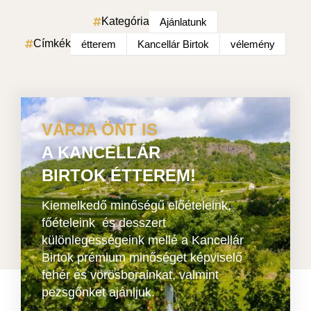
Kategória
Ajánlatunk
Címkék
étterem
Kancellár Birtok
vélemény
VÁRJA ÖNT IS
A KANCELLÁR
BIRTOK ÉTTEREM!
Kiemelkedő minőségű előételeink,
főételeink és desszert
különlegességeink mellé a Kancellár
Birtok prémium minőséget képviselő
fehér és vörösborainkat, valmint
pezsgőnket ajánljuk.