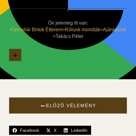
Ön jelenleg itt van:
Kancellár Birtok Étterem
>
Rólunk mondták
>
Ajánlatunk
>
Takács Péter
ELŐZŐ VÉLEMÉNY
Facebook
X
LinkedIn