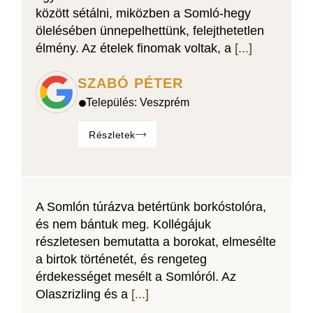
között sétálni, miközben a Somló-hegy
ölelésében ünnepelhettünk, felejthetetlen
élmény. Az ételek finomak voltak, a
[...]
SZABÓ PÉTER
Település:
Veszprém
Részletek
A Somlón túrázva betértünk borkóstolóra,
és nem bántuk meg. Kollégájuk
részletesen bemutatta a borokat, elmesélte
a birtok történetét, és rengeteg
érdekességet mesélt a Somlóról. Az
Olaszrizling és a
[...]