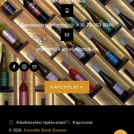
+36 30 780 0522
MOBIL:
Rendezvény információ: +36 70 363 8046
E-MAIL:
etterem@kancellarbirtok.hu
KAPCSOLAT
Adatkezelési tájékoztató
Kapcsolat
©
2026
.
Kancellár Birtok Étterem -