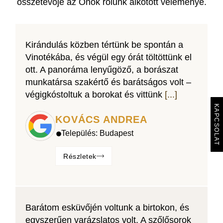
összetevője az Önök rólunk alkotott véleménye.
Kirándulás közben tértünk be spontán a
Vinotékába, és végül egy órát töltöttünk el
ott. A panoráma lenyűgöző, a borászat
munkatársa szakértő és barátságos volt –
végigkóstoltuk a borokat és vittünk
[...]
KAPCSOLAT
KOVÁCS ANDREA
Település:
Budapest
Részletek
Barátom esküvőjén voltunk a birtokon, és
egyszerűen varázslatos volt. A szőlősorok