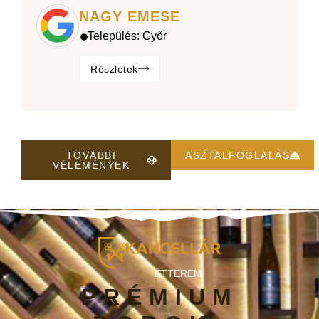
NAGY EMESE
Település:
Győr
Részletek
TOVÁBBI
ASZTALFOGLALÁS
VÉLEMÉNYEK
ÉTTEREM
PRÉMIUM