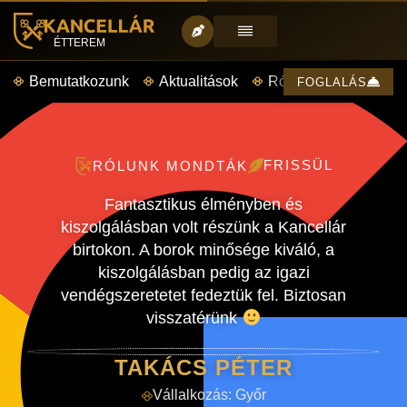
ÉTTEREM
Bemutatkozunk
Aktualitások
Rólunk mondták
FOGLALÁS
FRISSÜL
RÓLUNK MONDTÁK
Fantasztikus élményben és
kiszolgálásban volt részünk a Kancellár
birtokon. A borok minősége kiváló, a
kiszolgálásban pedig az igazi
vendégszeretetet fedeztük fel. Biztosan
visszatérünk
TAKÁCS PÉTER
Vállalkozás:
Győr