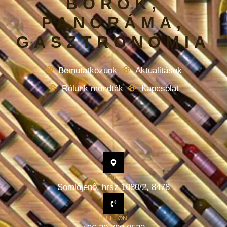
BOROK,
PANORÁMA,
GASZTRONÓMIA
Bemutatkozunk
Aktualitások
Rólunk mondták
Kapcsolat
CÍM:
Somlójenő, hrsz 1080/2, 8478
TELEFON: