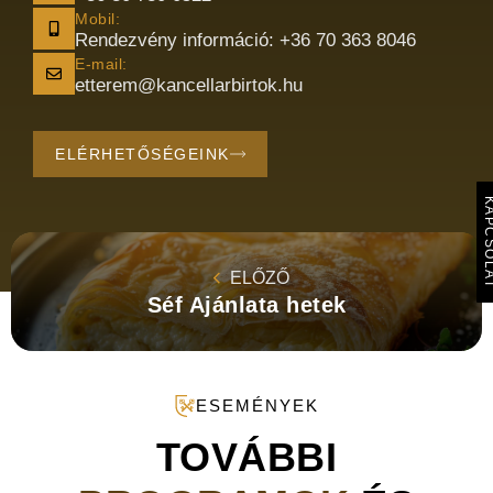
Mobil:
Rendezvény információ: +36 70 363 8046
E-mail:
etterem@kancellarbirtok.hu
ELÉRHETŐSÉGEINK
KAPCSO
ELŐZŐ
Séf Ajánlata hetek
ESEMÉNYEK
TOVÁBBI