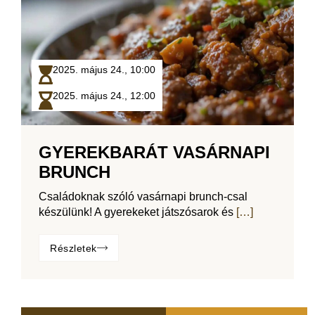
2025. május 24.,
10:00
2025. május 24.,
12:00
GYEREKBARÁT VASÁRNAPI
BRUNCH
Családoknak szóló vasárnapi brunch-csal
készülünk! A gyerekeket játszósarok és
[…]
Részletek