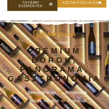
TOVÁBBI
ASZTALFOGLALÁS
ESEMÉNYEK
ÉTTEREM
PRÉMIUM
BOROK,
PANORÁMA,
GASZTRONÓMIA
Bemutatkozunk
Aktualitások
Rólunk mondták
Kapcsolat