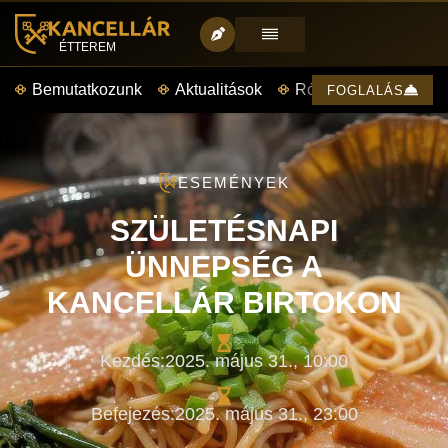
ÉTTEREM
Bemutatkozunk
Aktualitások
Rólunk mondták
FOGLALÁS
ESEMÉNYEK
SZÜLETÉSNAPI
ÜNNEPSÉG A
KANCELLÁR BIRTOKON
Kezdés:
2025. május 31.,
10:00
Befejezés:
2025. május 31.,
23:00