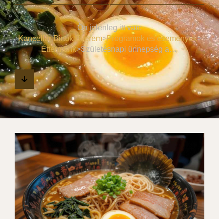
Ön jelenleg itt van:
Kancellár Birtok Étterem
>
Programok és események
>
Éttermünk
>
Születésnapi ünnepség a Kancellár Birtokon