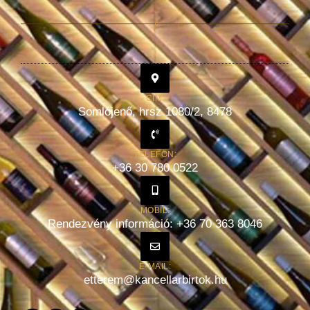
CÍM:
Somlójenő, hrsz 1080/2, 8478
TELEFON:
+36 30 780 0522
MOBIL:
Rendezvény információ: +36 70 363 8046
E-MAIL:
etterem@kancellarbirtok.hu