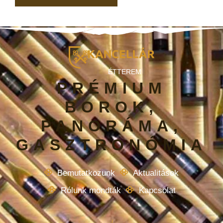
ÉTTEREM
PRÉMIUM
BOROK,
PANORÁMA,
GASZTRONÓMIA
Bemutatkozunk
Aktualitások
Rólunk mondták
Kapcsolat