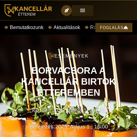
ÉTTEREM
Bemutatkozunk
Aktualitások
Rólunk mondták
FOGLALÁS
ESEMÉNYEK
BORVACSORA A
KANCELLÁR BIRTOK
ÉTTEREMBEN
Kezdés:
2025. május 1.,
10:00
Befejezés:
2025. május 1.,
16:00