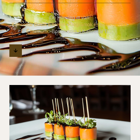
Ön jelenleg itt van:
Kancellár Birtok Étterem
>
Programok és események
>
Éttermünk
>
Borvacsora a Kancellár Birtok Étteremben