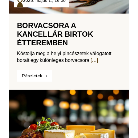
2025. május 1.,
16:00
BORVACSORA A
KANCELLÁR BIRTOK
ÉTTEREMBEN
Kóstolja meg a helyi pincészetek válogatott
borait egy különleges borvacsora
[…]
Részletek