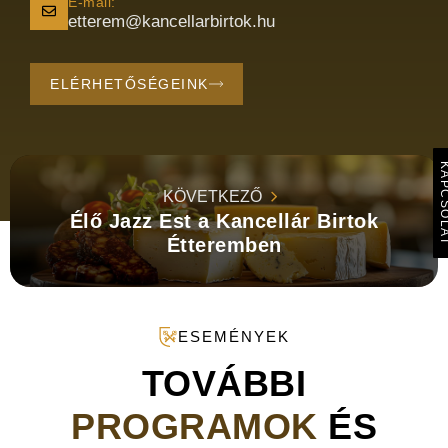
E-mail:
etterem@kancellarbirtok.hu
ELÉRHETŐSÉGEINK
KAPCSO
KÖVETKEZŐ
Élő Jazz Est a Kancellár Birtok
Étteremben
ESEMÉNYEK
TOVÁBBI
PROGRAMOK
ÉS