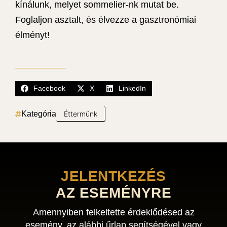
kínálunk, melyet sommelier-nk mutat be.
Foglaljon asztalt, és élvezze a gasztronómiai
élményt!
Facebook
X
LinkedIn
Kategória
Éttermünk
JELENTKEZÉS
AZ ESEMÉNYRE
Amennyiben felkeltette érdeklődésed az
esemény, az alábbi űrlap segítségével vagy