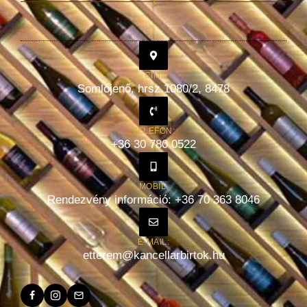
CÍM:
Somlójenő, hrsz 1080/2, 8478
TELEFON:
+36 30 780 0522
MOBIL:
Rendezvény információ: +36 70 363 8046
E-MAIL:
etterem@kancellarbirtok.hu