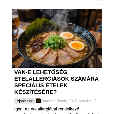
Igen, éttermünk alkalmas csoportos
rendezvények, születésnapok, céges
ebédek vagy vacsorák lebonyolítására.
Kérjük, vegye fel velünk a kapcsolatot,
hogy egyedi ajánlatot készíthessünk
Önnek.
Tovább olvasom
VAN-E LEHETŐSÉG
ÉTELALLERGIÁSOK SZÁMÁRA
SPECIÁLIS ÉTELEK
KÉSZÍTÉSÉRE?
Ajánlatunk
Kancellár Birtok
2025. március 23.
Igen, az ételallergiával rendelkező