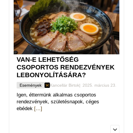
házhozszállítási szolgáltatással.
Rendeléseiket telefonon vagy online
felületünkön keresztül adhatják le. A
szállítási területről és díjakról
weboldalunkon vagy telefonon
tájékozódhatnak.
VAN-E LEHETŐSÉG
CSOPORTOS RENDEZVÉNYEK
Tovább olvasom
LEBONYOLÍTÁSÁRA?
Események
Kancellár Birtok
2025. március 23.
Igen, éttermünk alkalmas csoportos
rendezvények, születésnapok, céges
ebédek
[…]