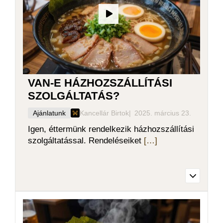
VAN-E HÁZHOZSZÁLLÍTÁSI
SZOLGÁLTATÁS?
Ajánlatunk
Kancellár Birtok
2025. március 23.
Igen, éttermünk rendelkezik házhozszállítási
szolgáltatással. Rendeléseiket
[…]
Igen, éttermünk rendelkezik