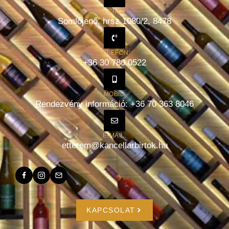
CÍM:
Somlójenő, hrsz 1080/2, 8478
TELEFON:
+36 30 780 0522
MOBIL:
Rendezvény információ: +36 70 363 8046
E-MAIL:
etterem@kancellarbirtok.hu
KAPCSOLAT