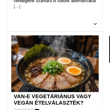
vendégeink számára is tudunk alternatívákat
[…]
Igen, az ételallergiával rendelkező
vendégeink számára is tudunk
alternatívákat kínálni. Kérjük, foglaláskor
vagy a rendelés leadásakor tájékoztassa
személyzetünket az allergiájáról, hogy
megfelelő ételeket tudjunk ajánlani vagy
elkészíteni.
Tovább olvasom
VAN-E VEGETÁRIÁNUS VAGY
VEGÁN ÉTELVÁLASZTÉK?