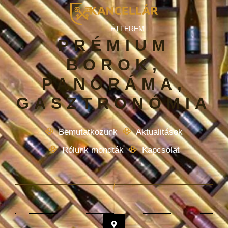
ÉTTEREM
PRÉMIUM
BOROK,
PANORÁMA,
GASZTRONÓMIA
Bemutatkozunk
Aktualitások
Rólunk mondták
Kapcsolat