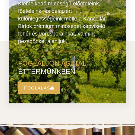
Kiemelkedő minőségű előételeink,
főételeink és desszert
különlegességeink mellé a Kancellár
Birtok prémium minőséget képviselő
fehér és vörösborainkat, valmint
pezsgőnket ajánljuk.
FOGLALJON ASZTALT
ÉTTERMÜNKBEN
FOGLALÁS