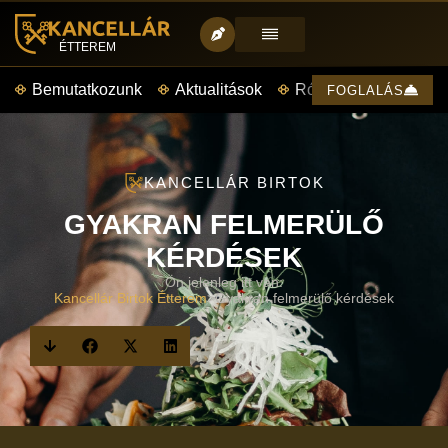
ÉTTEREM
Bemutatkozunk
Aktualitások
Rólunk mondták
FOGLALÁS
KANCELLÁR BIRTOK
GYAKRAN FELMERÜLŐ
KÉRDÉSEK
Ön jelenleg itt van:
Kancellár Birtok Étterem
>
Gyakran felmerülő kérdések