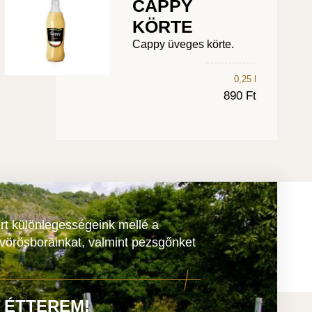
CAPPY
KÖRTE
Cappy üveges körte.
0,25 l
890 Ft
rt különlegességeink mellé a
 vörösborainkat, valmint pezsgőnket
 ÉTTEREM!