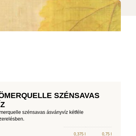
ÖMERQUELLE SZÉNSAVAS
ÍZ
erquelle szénsavas ásványvíz kétféle
zerelésben.
0,375 l
0,75 l