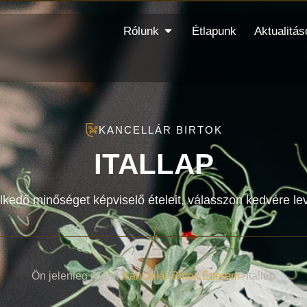
Rólunk
Étlapunk
Aktualitás
KANCELLÁR BIRTOK
ITALLAP
kedő minőséget képviselő ételeit, válasszon kedvére leve
Ön jelenleg itt van:
Kancellár Birtok Étterem
>
Itallap