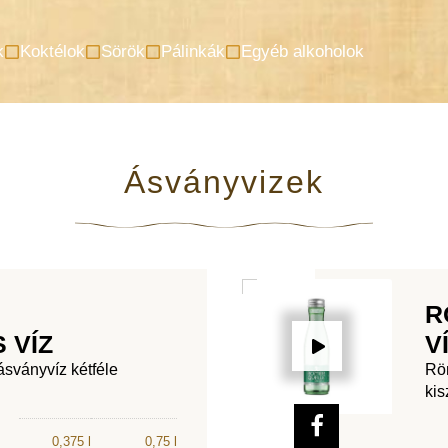
k
Koktélok
Sörök
Pálinkák
Egyéb alkoholok
Ásványvizek
R
 VÍZ
V
sványvíz kétféle
Röm
kis
0,375 l
0,75 l