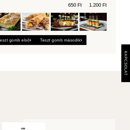
650 Ft
1.200 Ft
eszt gomb első
Teszt gomb második
KAPCSOLAT