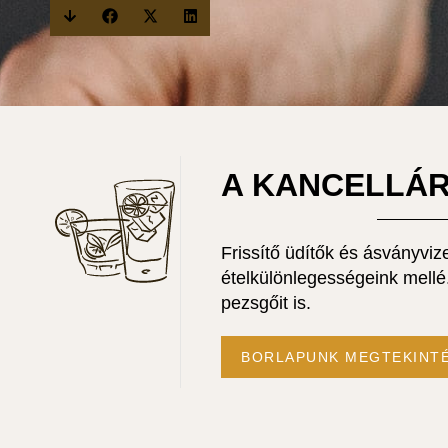
A KANCELLÁR
Frissítő üdítők és ásványvize
ételkülönlegességeink mellé.
pezsgőit is.
BORLAPUNK MEGTEKINT