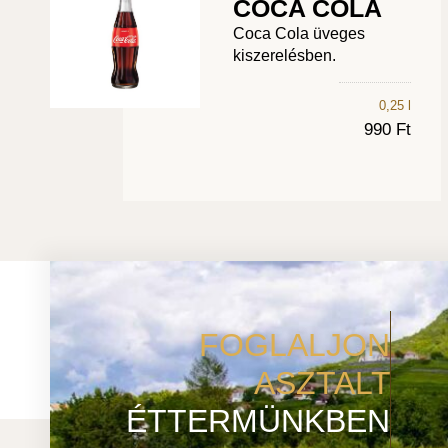
COCA COLA
Coca Cola üveges
kiszerelésben.
0,25 l
990 Ft
FOGLALJON
ASZTALT
ÉTTERMÜNKBEN