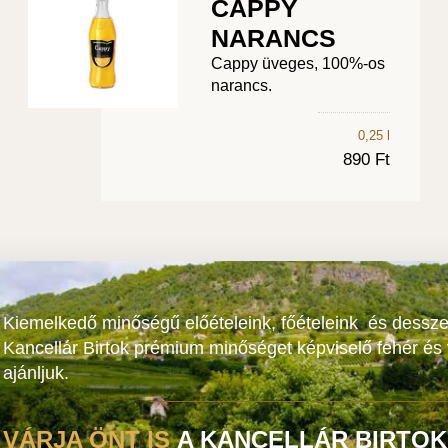
CAPPY
NARANCS
Cappy üveges, 100%-os
narancs.
0,25 l
890 Ft
Kiemelkedő minőségű előételeink, főételeink és dessze
Kancellár Birtok prémium minőséget képviselő fehér és
ajánljuk.
VÁRJA ÖNT IS
A KANCELLÁR BIRTOK