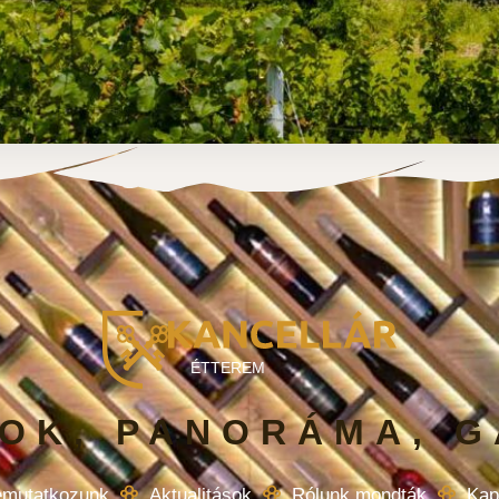
ÉTTEREM
OK, PANORÁMA, 
mutatkozunk
Aktualitások
Rólunk mondták
Kap