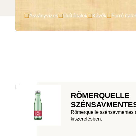
Ásványvizek
Üdítőitalok
Kávék
Forró italo
RÖMERQUELLE
SZÉNSAVMENTES
Römerquelle szénsavmentes á
kiszerelésben.