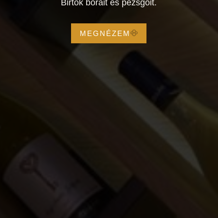
Birtok borait és pezsgőit.
MEGNÉZEM