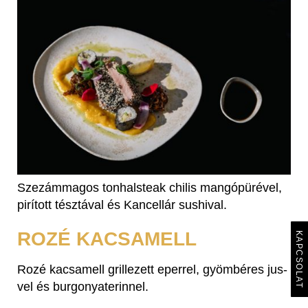
Szezámmagos tonhalsteak chilis mangópürével,
pirított tésztával és Kancellár sushival.
ROZÉ KACSAMELL
KAPCSOLAT
Rozé kacsamell grillezett eperrel, gyömbéres jus-
vel és burgonyaterinnel.