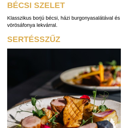
BÉCSI SZELET
Klasszikus borjú bécsi, házi burgonyasalátával és
vörösáfonya lekvárral.
SERTÉSSZŰZ