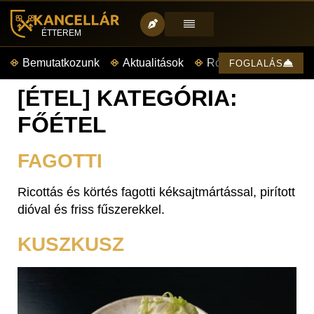
ÉTTEREM
Bemutatkozunk
Aktualitások
Rólunk mondták
FOGLALÁS
[ÉTEL] KATEGÓRIA:
FŐÉTEL
FAGOTTI
Ricottás és körtés fagotti kéksajtmártással, pirított
dióval és friss fűszerekkel.
KUSZKUSZ