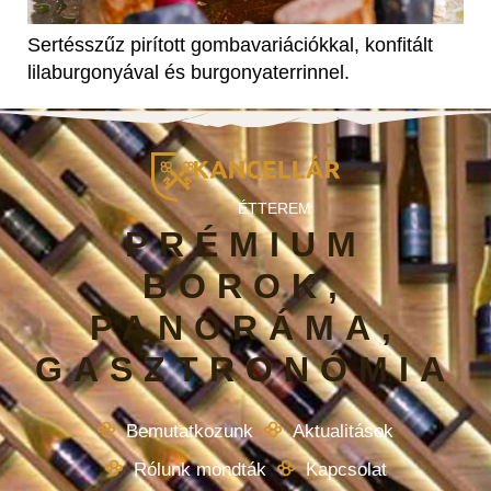
Sertésszűz pirított gombavariációkkal, konfitált
lilaburgonyával és burgonyaterrinnel.
ÉTTEREM
PRÉMIUM
BOROK,
PANORÁMA,
GASZTRONÓMIA
Bemutatkozunk
Aktualitások
Rólunk mondták
Kapcsolat