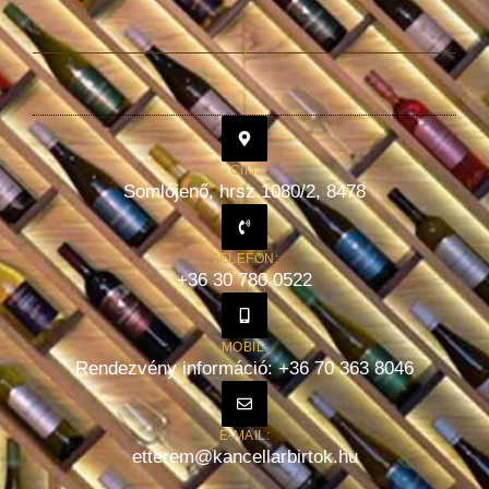
CÍM:
Somlójenő, hrsz 1080/2, 8478
TELEFON:
+36 30 780 0522
MOBIL:
Rendezvény információ: +36 70 363 8046
E-MAIL:
etterem@kancellarbirtok.hu