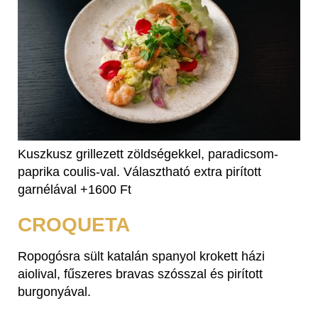
Kuszkusz grillezett zöldségekkel, paradicsom-
paprika coulis-val. Választható extra pirított
garnélával +1600 Ft
CROQUETA
Ropogósra sült katalán spanyol krokett házi
aiolival, fűszeres bravas szósszal és pirított
burgonyával.