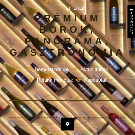
ÉTTEREM
KAPCSOLAT
PRÉMIUM
BOROK,
PANORÁMA,
GASZTRONÓMIA
Bemutatkozunk
Aktualitások
Rólunk mondták
Kapcsolat
CÍM: