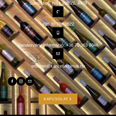
Somlójenő, hrsz 1080/2, 8478
TELEFON:
+36 30 780 0522
MOBIL:
Rendezvény információ: +36 70 363 8046
E-MAIL:
etterem@kancellarbirtok.hu
KAPCSOLAT