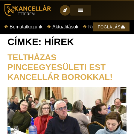
ÉTTEREM
Bemutatkozunk
Aktualitások
Rólunk mondták
FOGLALÁS
CÍMKE:
HÍREK
TELTHÁZAS
PINCEEGYESÜLETI EST
KANCELLÁR BOROKKAL!