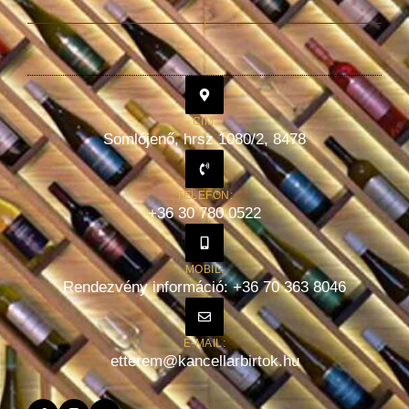
CÍM:
Somlójenő, hrsz 1080/2, 8478
TELEFON:
+36 30 780 0522
MOBIL:
Rendezvény információ: +36 70 363 8046
E-MAIL:
etterem@kancellarbirtok.hu