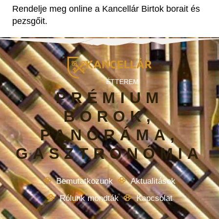
Rendelje meg online a Kancellár Birtok borait és
pezsgőit.
ÉTTEREM
PRÉMIUM
BOROK,
PANORÁMA,
GASZTRONÓMIA
Bemutatkozunk
Aktualitások
Rólunk mondták
Kapcsolat