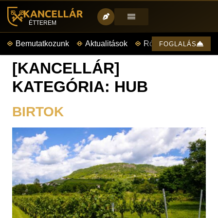
ÉTTEREM
Bemutatkozunk
Aktualitások
Rólunk mondták
FOGLALÁS
[KANCELLÁR]
KATEGÓRIA:
HUB
BIRTOK