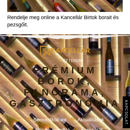
Rendelje meg online a Kancellár Birtok borait és
pezsgőit.
ÉTTEREM
PRÉMIUM
BOROK,
PANORÁMA,
GASZTRONÓMIA
KAPCSOLAT
Bemutatkozunk
Aktualitások
Rólunk mondták
Kapcsolat