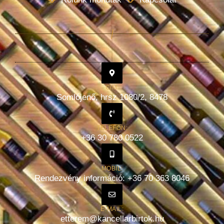
CÍM:
Somlójenő, hrsz 1080/2, 8478
TELEFON:
+36 30 780 0522
MOBIL:
Rendezvény információ: +36 70 363 8046
E-MAIL:
etterem@kancellarbirtok.hu